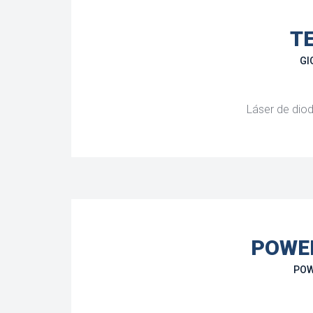
T
GI
Láser de diod
POWE
POW