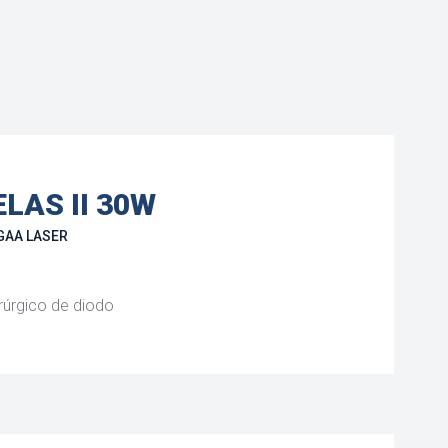
ELAS II 30W
GAA LASER
rúrgico de diodo