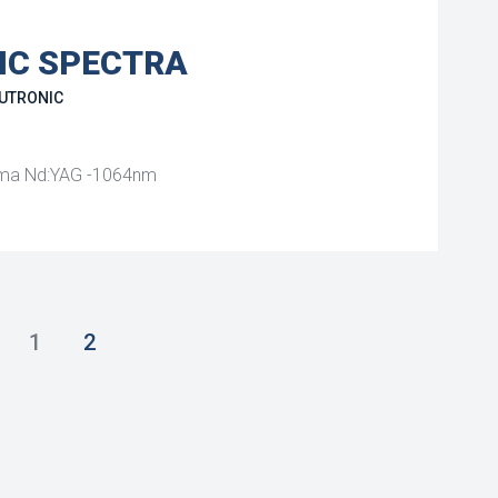
IC SPECTRA
UTRONIC
orma Nd:YAG -1064nm
1
2