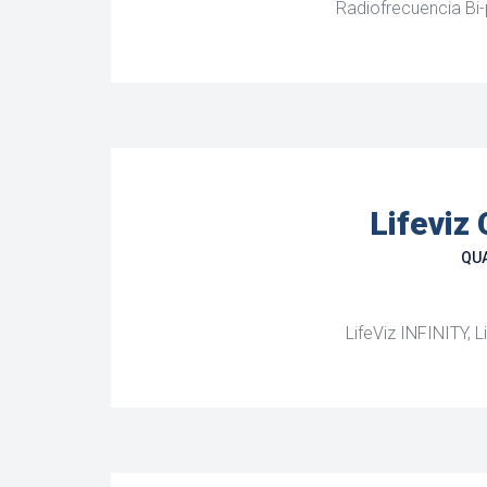
Radiofrecuencia Bi-
Lifeviz
QUA
LifeViz INFINITY, L