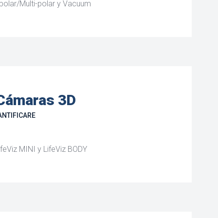
polar/Multi-polar y Vacuum
 Cámaras 3D
NTIFICARE
ifeViz MINI y LifeViz BODY